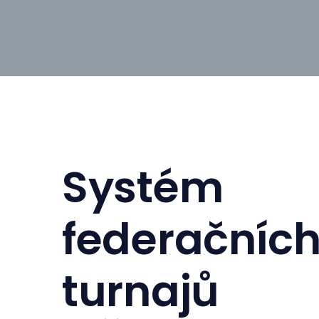
Systém
federačníc
turnajů