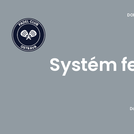
DO
Systém f
D