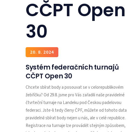
CČPT Open
30
20. 8. 2024
Systém federačních turnajů
CČPT Open 30
Chcete sbírat body a posouvat se v celorepublikovém
žebříčku? Od 29.8. jsme pro Vás zařadili naše pravidelné
čtvrteční turnaje na Landeku pod Českou padelovou
federaci. Jste-li tedy členy ČPF, můžete od tohoto data
pravidelně sbírat body nejen u nás, ale v celé republice.
Registrace na turnaje lze provádět stejným způsobem,