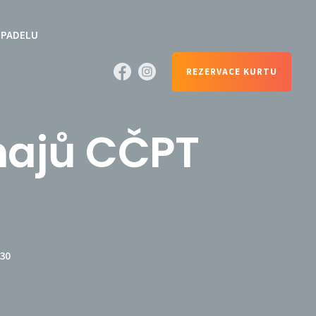
 PADELU
REZERVACE KURTU
najů CČPT
30