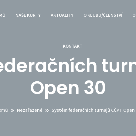
MŮ
NAŠE KURTY
AKTUALITY
O KLUBU/ČLENSTVÍ
O
KONTAKT
ederačních tur
Open 30
omů
Nezařazené
Systém federačních turnajů CČPT Open 