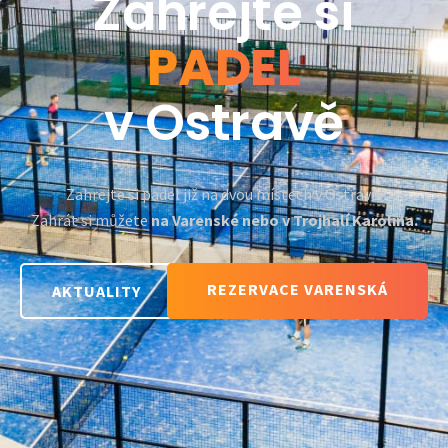
Zahrejte si
PADEL
v Ostravě
Zahrejte si padel již na dvou místech v Ostravě!
Zahrát si můžete
na Varenské nebo v Trojhalí Karolina.
REZERVACE VARENSKÁ
AKTUALITY