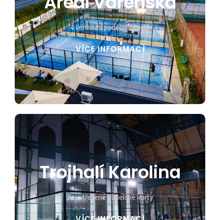
Areál Varenská
4 venkovní padelové kurty
VÍCE INFORMACÍ
Trojhalí Karolina
2 zastřešené padelové kurty
VÍCE INFORMACÍ