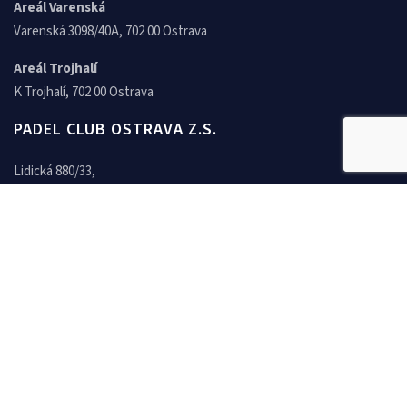
Areál Varenská
Varenská 3098/40A, 702 00 Ostrava
Areál Trojhalí
K Trojhalí, 702 00 Ostrava
PADEL CLUB OSTRAVA Z.S.
Lidická 880/33,
703 00 Ostrava
IČ: 04366506
E-mail.:
info@padelclubostrava.cz
© Copyright - Padel club Ostrava z.s.